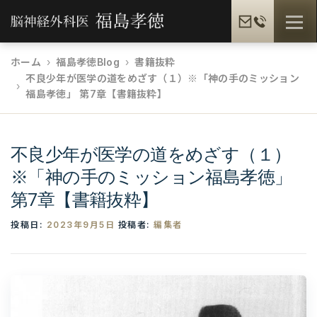
コ
メニュ
ン
テ
ホーム
福島孝徳Blog
書籍抜粋
ン
不良少年が医学の道をめざす（１）※「神の手のミッション
福島孝徳とは
福島式手術
脳疾患一覧
ツ
福島孝徳」 第7章【書籍抜粋】
へ
ス
患者様の声
メディア情報
福島孝徳BLOG
キ
不良少年が医学の道をめざす（１）
ッ
※「神の手のミッション福島孝徳」
プ
第7章【書籍抜粋】
ギャラリー
提携病院
投稿日:
2023年9月5日
投稿者:
編集者