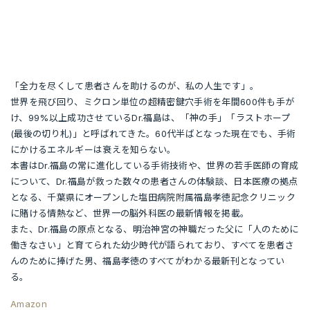
「全力を尽くして患者さんを助けるのが、私の人生です」。
世界を飛び回り、ミクロン単位の超精密鍵穴手術を年間600件も手が
け、99%以上成功させているDr.福島は、「神の手」「ラストホープ
(最後の切り札)」と呼ばれてきた。60代半ばとなった現在でも、手術
にかけるエネルギーは衰えを知らない。
本書はDr.福島の常に進化している手術技術や、世界の若手医師の育成
について、Dr.福島が救った数々の患者さんの体験談、日本医療の拠点
となる、千葉県にオープンした塩田病院附属福島孝徳記念クリニック
に賭ける情熱など、世界一の脳外科医の最新情報を掲載。
また、Dr.福島の原点となる、明治神宮の神職だった父に「人のために
働きなさい」と育てられた幼少時代が語られており、すべてを患者さ
んのために捧げた男、福島孝徳のすべてがわかる最新刊となってい
る。
Amazon