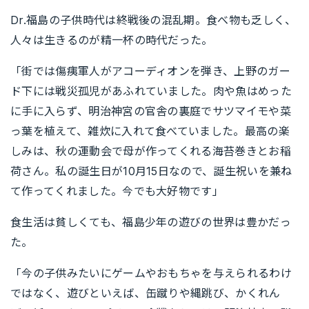
Dr.福島の子供時代は終戦後の混乱期。食べ物も乏しく、
人々は生きるのが精一杯の時代だった。
「街では傷痍軍人がアコーディオンを弾き、上野のガー
ド下には戦災孤児があふれていました。肉や魚はめった
に手に入らず、明治神宮の官舎の裏庭でサツマイモや菜
っ葉を植えて、雑炊に入れて食べていました。最高の楽
しみは、秋の運動会で母が作ってくれる海苔巻きとお稲
荷さん。私の誕生日が10月15日なので、誕生祝いを兼ね
て作ってくれました。今でも大好物です」
食生活は貧しくても、福島少年の遊びの世界は豊かだっ
た。
「今の子供みたいにゲームやおもちゃを与えられるわけ
ではなく、遊びといえば、缶蹴りや縄跳び、かくれん