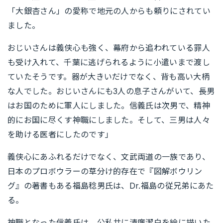
「大銀杏さん」の愛称で地元の人からも頼りにされてい
ました。
おじいさんは義侠心も強く、幕府から追われている罪人
も受け入れて、千葉に逃げられるように小遣いまで渡し
ていたそうです。器が大きいだけでなく、背も高い大柄
な人でした。おじいさんにも3人の息子さんがいて、長男
はお国のために軍人にしました。信義氏は次男で、精神
的にお国に尽くす神職にしました。そして、三男は人々
を助ける医者にしたのです」
義侠心にあふれるだけでなく、文武両道の一族であり、
日本のプロボウラーの草分け的存在で『図解ボウリン
グ』の著書もある福島稔男氏は、Dr.福島の従兄弟にあた
る。
神職となった信義氏は、公私共に清廉潔白を絵に描いた