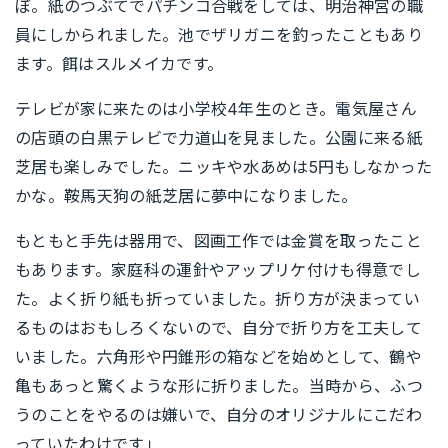
ぼ。紙のつぶてでパチンコ合戦をしては、明治神宮の職
員にしかられました。池でザリガニを釣ったこともあり
ます。餌はスルメイカです。
テレビが家に来たのは小学校4年生のとき。電気屋さん
の店頭の白黒テレビで力道山を見ました。公園に来る紙
芝居も楽しみでした。ニッキや水あめは5円もしなかった
かな。鞍馬天狗の紙芝居に夢中になりました。
もともと手先は器用で、図画工作では金賞を取ったこと
もあります。家庭科の運針やアップリケ付けも得意でし
た。よく折り紙も折っていました。折り方が決まってい
るものはおもしろくないので、自分で折り方を工夫して
いました。六角形や円錐形の箱などを始めとして、鶴や
亀もあっと驚くような形に折りました。当時から、ふつ
うのことをやるのは嫌いで、自分のオリジナルにこだわ
っていたわけです」