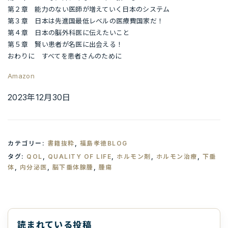
第２章 能力のない医師が増えていく日本のシステム
第３章 日本は先進国最低レベルの医療費国家だ！
第４章 日本の脳外科医に伝えたいこと
第５章 賢い患者が名医に出会える！
おわりに すべてを患者さんのために
Amazon
2023年12月30日
カテゴリー:
書籍抜粋
,
福島孝徳BLOG
タグ:
QOL
,
QUALITY OF LIFE
,
ホルモン剤
,
ホルモン治療
,
下垂
体
,
内分泌医
,
脳下垂体腺腫
,
腫瘍
読まれている投稿