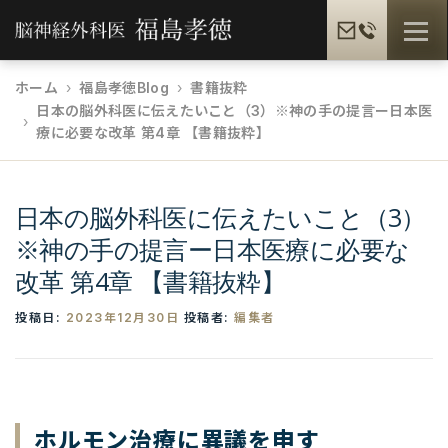
コ
メニュ
ン
テ
ホーム
福島孝徳Blog
書籍抜粋
ン
日本の脳外科医に伝えたいこと（3）※神の手の提言ー日本医
福島孝徳とは
福島式手術
脳疾患一覧
ツ
療に必要な改革 第4章 【書籍抜粋】
へ
ス
患者様の声
メディア情報
福島孝徳BLOG
キ
日本の脳外科医に伝えたいこと（3）
ッ
※神の手の提言ー日本医療に必要な
プ
改革 第4章 【書籍抜粋】
ギャラリー
提携病院
投稿日:
2023年12月30日
投稿者:
編集者
ホルモン治療に異議を申す