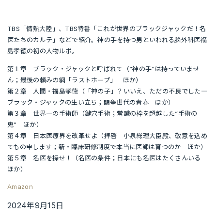
TBS「情熱大陸」、TBS特番「これが世界のブラックジャックだ！名
医たちのカルテ」などで紹介。神の手を持つ男といわれる脳外科医福
島孝徳の初の人物ルポ。
第１章 ブラック・ジャックと呼ばれて（“神の手”は持っていませ
ん；最後の頼みの網「ラストホープ」 ほか）
第２章 人間・福島孝徳（「神の子」？いいえ、ただの不良でした―
ブラック・ジャックの生い立ち；闘争世代の青春 ほか）
第３章 世界一の手術師（鍵穴手術；常識の枠を超越した“手術の
鬼” ほか）
第４章 日本医療界を改革せよ（拝啓 小泉総理大臣殿、敬意を込め
てもの申します；新・臨床研修制度で本当に医師は育つのか ほか）
第５章 名医を探せ！（名医の条件；日本にも名医はたくさんいる
ほか）
Amazon
2024年9月15日