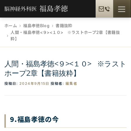
コ
メニュ
ン
テ
ホーム
福島孝徳Blog
書籍抜粋
ン
人間・福島孝徳<９><１０> ※ラストホープ2章【書籍抜
福島孝徳とは
福島式手術
脳疾患一覧
ツ
粋】
へ
ス
患者様の声
メディア情報
福島孝徳BLOG
キ
人間・福島孝徳<９><１０> ※ラスト
ッ
ホープ2章【書籍抜粋】
プ
ギャラリー
提携病院
投稿日:
2024年9月15日
投稿者:
編集者
9.福島孝徳の今