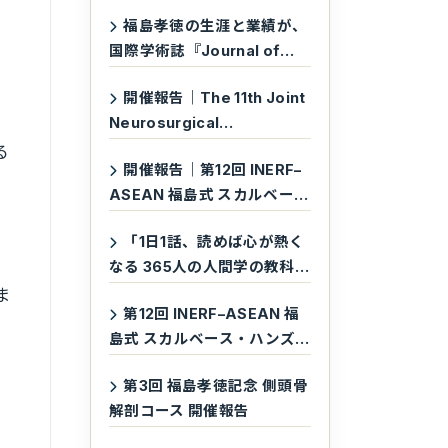
福島孝徳の生涯と業績が、
国際学術誌『Journal of
Neurosurgery』に掲載され
。
開催報告｜The 11th Joint
ました
ん
Neurosurgical
Convention 2026（JNC
る
開催報告｜第12回 INERF–
2026）
ASEAN 福島式 スカルベー
ス・ハンズオン・カダバーデ
「1日1話、読めば心が熱く
ィセクション・ワークショッ
なる 365人の人間学の教科
プ
書」に、福島孝徳の言葉が収
ま
第12回 INERF–ASEAN 福
録されています
島式 スカルベース・ハンズ
オン・カダバーディセクショ
第3回 福島孝徳記念 側頭骨
ン・ワークショップ
解剖コース 開催報告