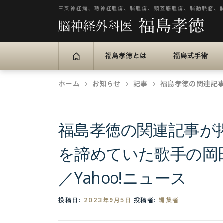
コ
三叉神経痛、聴神経腫瘍、脳腫瘍、頭蓋底腫瘍、脳動脈瘤、
ン
テ
ン
福島孝徳とは
福島式手術
ツ
へ
ホーム
お知らせ
記事
福島孝徳の関連記事
ス
キ
福島孝徳の関連記事が
ッ
プ
を諦めていた歌手の岡
／Yahoo!ニュース
投稿日:
2023年9月5日
投稿者:
編集者