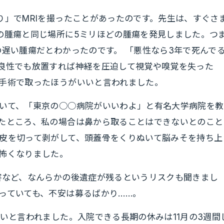
」でMRIを撮ったことがあったのです。先生は、すぐさ
の腫瘍と同じ場所に5ミリほどの腫瘍を発見しました。つ
の遅い腫瘍だとわかったのです。 「悪性なら3年で死んで
良性でも放置すれば神経を圧迫して視覚や嗅覚を失った
手術で取ったほうがいいと言われました。
いて、「東京の○○病院がいいわよ」と有名大学病院を教
たところ、私の場合は鼻から取ることはできないとのこと
皮を切って剥がして、頭蓋骨をくりぬいて脳みそを持ち上
怖くなりました。
害など、なんらかの後遺症が残るというリスクも聞きまし
っていても、不安は募るばかり……。
いと言われました。入院できる長期の休みは11月の3週間