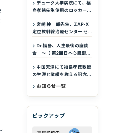
デューク大学病院にて、福
島孝徳先生使用のロッカーを
ま
永久欠番として保存
ま
宮﨑 紳一郎先生、ZAP‑X
る
定位放射線治療センター セ
ンター長就任
Dr.福島、人生最後の座談
会 ～【 第2回日本心臓鍵穴
手術学会】（2023年10月11
中国天津にて福島孝徳教授
日）
の生涯と業績を称える記念会
が開催されました
お知らせ一覧
ピックアップ
し