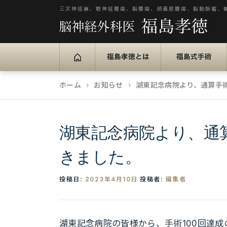
コ
三叉神経痛、聴神経腫瘍、脳腫瘍、頭蓋底腫瘍、脳動脈瘤、
ン
テ
ン
福島孝徳とは
福島式手術
ツ
へ
ホーム
お知らせ
湖東記念病院より、通算手術
ス
キ
湖東記念病院より、通算
ッ
プ
きました。
投稿日:
2023年4月10日
投稿者:
編集者
湖東記念病院の皆様から、手術100回達