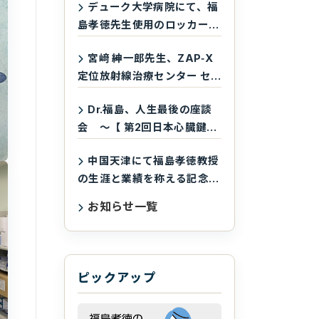
デューク大学病院にて、福
島孝徳先生使用のロッカーを
永久欠番として保存
宮﨑 紳一郎先生、ZAP‑X
定位放射線治療センター セ
ンター長就任
Dr.福島、人生最後の座談
会 ～【 第2回日本心臓鍵穴
手術学会】（2023年10月11
中国天津にて福島孝徳教授
日）
の生涯と業績を称える記念会
が開催されました
お知らせ一覧
ピックアップ