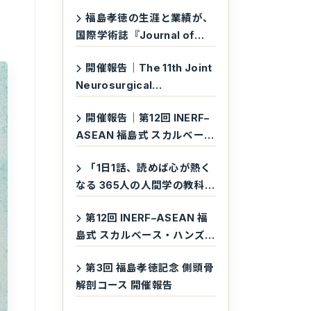
福島孝徳の生涯と業績が、
国際学術誌『Journal of
Neurosurgery』に掲載され
開催報告｜The 11th Joint
ました
Neurosurgical
Convention 2026（JNC
開催報告｜第12回 INERF–
2026）
ASEAN 福島式 スカルベー
ス・ハンズオン・カダバーデ
「1日1話、読めば心が熱く
ィセクション・ワークショッ
なる 365人の人間学の教科
プ
書」に、福島孝徳の言葉が収
第12回 INERF–ASEAN 福
録されています
島式 スカルベース・ハンズ
オン・カダバーディセクショ
第3回 福島孝徳記念 側頭骨
ン・ワークショップ
解剖コース 開催報告