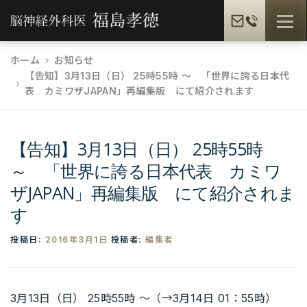
コ
メニュ
ン
テ
ホーム
お知らせ
ン
【告知】3月13日（日） 25時55時 ～ 「世界に誇る日本代
福島孝徳とは
福島式手術
脳疾患一覧
ツ
表 カミワザJAPAN」再編集版 にて紹介されます
へ
ス
患者様の声
メディア情報
福島孝徳BLOG
キ
【告知】3月13日（日） 25時55時
ッ
～ 「世界に誇る日本代表 カミワ
プ
ザJAPAN」再編集版 にて紹介されま
ギャラリー
提携病院
す
投稿日:
2016年3月1日
投稿者:
編集者
3月13日（日） 25時55時 ～（→3月14日 01：55時）