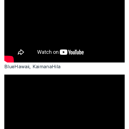
BlueHawaii, KaimanaHila