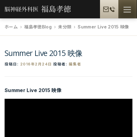
コ
メニュ
ン
テ
ホーム
福島孝徳Blog
未分類
Summer Live 2015 映像
ン
福島孝徳とは
福島式手術
脳疾患一覧
ツ
へ
Summer Live 2015 映像
ス
患者様の声
メディア情報
福島孝徳BLOG
キ
投稿日:
2016年2月24日
投稿者:
編集者
ッ
プ
ギャラリー
提携病院
Summer Live 2015 映像