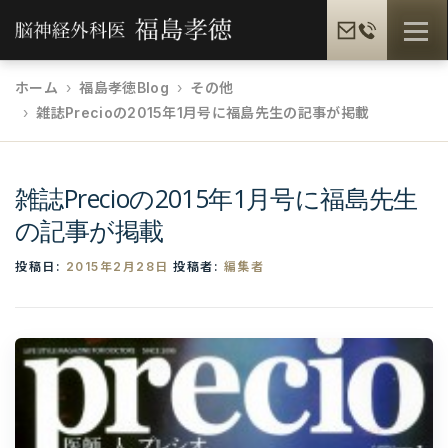
コ
メニュ
ン
テ
ホーム
福島孝徳Blog
その他
ン
雑誌Precioの2015年1月号に福島先生の記事が掲載
福島孝徳とは
福島式手術
脳疾患一覧
ツ
へ
ス
雑誌Precioの2015年1月号に福島先生
患者様の声
メディア情報
福島孝徳BLOG
キ
の記事が掲載
ッ
プ
投稿日:
2015年2月28日
投稿者:
編集者
ギャラリー
提携病院