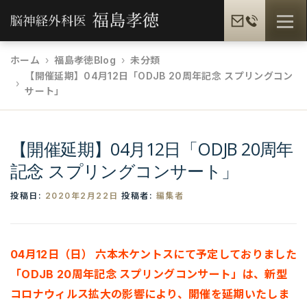
コ
メニュ
ン
テ
ホーム
福島孝徳Blog
未分類
ン
【開催延期】04月12日「ODJB 20周年記念 スプリングコン
福島孝徳とは
福島式手術
脳疾患一覧
ツ
サート」
へ
ス
患者様の声
メディア情報
福島孝徳BLOG
キ
【開催延期】04月12日「ODJB 20周年
ッ
記念 スプリングコンサート」
プ
ギャラリー
提携病院
投稿日:
2020年2月22日
投稿者:
編集者
04月12日（日） 六本木ケントスにて予定しておりました
「ODJB 20周年記念 スプリングコンサート」は、新型
コロナウィルス拡大の影響により、開催を延期いたしま