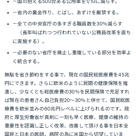
－国の抱える500台ある公用車を1/10に減らす。
－省内の裏金作り、とばし、あずけを厳禁する。
－全ての中央官庁の多すぎる職員数を30％減らす
（長年叫ばれつつ行われていない公務員改革を直ち
に実施する）。
－必要のない省庁を廃止し重複している部分を効率よ
く統合する。
無駄を省き節約をする事で、現在の国民総医療費を45兆
円にできます。さらに欧米のように民間の健康保険を推
進し、少なくとも総医療費の30％を民間保険で充足すれ
ば現在の患者さん自己負担20～30％と併せて、国民総医
療費を欧米並みの60兆円レベルに上げられるのです。政
府と厚生労働省が真剣に一刻も早く医療、健康の維持の
重要性を認識し正しく改革、改善して頂ける事を日本全
国民と日本の医師、病院の為に米国から切望していま