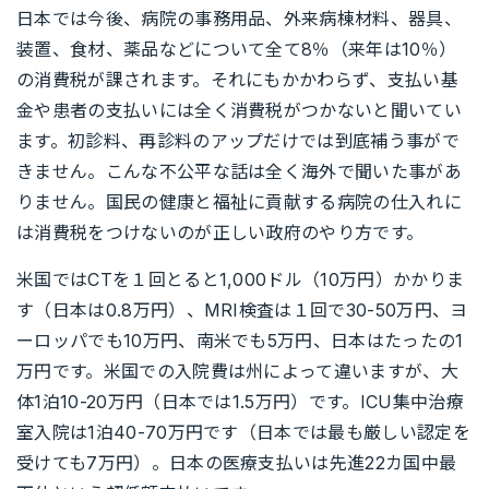
日本では今後、病院の事務用品、外来病棟材料、器具、
装置、食材、薬品などについて全て8％（来年は10％）
の消費税が課されます。それにもかかわらず、支払い基
金や患者の支払いには全く消費税がつかないと聞いてい
ます。初診料、再診料のアップだけでは到底補う事がで
きません。こんな不公平な話は全く海外で聞いた事があ
りません。国民の健康と福祉に貢献する病院の仕入れに
は消費税をつけないのが正しい政府のやり方です。
米国ではCTを１回とると1,000ドル（10万円）かかりま
す（日本は0.8万円）、MRI検査は１回で30-50万円、ヨ
ーロッパでも10万円、南米でも5万円、日本はたったの1
万円です。米国での入院費は州によって違いますが、大
体1泊10-20万円（日本では1.5万円）です。ICU集中治療
室入院は1泊40-70万円です（日本では最も厳しい認定を
受けても7万円）。日本の医療支払いは先進22カ国中最