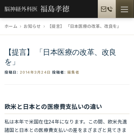
コ
メニュ
ン
テ
ホーム
お知らせ
【提言】 「日本医療の改革、改良を」
ン
福島孝徳とは
福島式手術
脳疾患一覧
ツ
へ
【提言】 「日本医療の改革、改良
ス
を」
患者様の声
メディア情報
福島孝徳BLOG
キ
ッ
投稿日:
2014年3月24日
投稿者:
編集者
プ
ギャラリー
提携病院
欧米と日本との医療費支払いの違い
私は本年で米国在住24年になります。この間、欧米先進
諸国と日本との医療費支払いの差をまざまざと見てきま