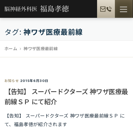
コ
メニュ
ン
テ
ン
タグ:
神ワザ医療最前線
福島孝徳とは
福島式手術
脳疾患一覧
ツ
へ
ホーム
神ワザ医療最前線
ス
患者様の声
メディア情報
福島孝徳BLOG
キ
ッ
プ
お知らせ
ギャラリー
2015年6月30日
提携病院
【告知】 スーパードクターズ 神ワザ医療最
前線ＳＰ にて紹介
【告知】 スーパードクターズ 神ワザ医療最前線ＳＰ に
て、福島孝徳が紹介されます