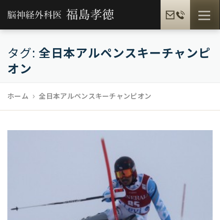
コ
メニュ
ン
テ
ン
タグ:
全日本アルペンスキーチャンピ
福島孝徳とは
福島式手術
脳疾患一覧
ツ
オン
へ
ス
ホーム
全日本アルペンスキーチャンピオン
患者様の声
メディア情報
福島孝徳BLOG
キ
ッ
プ
ギャラリー
提携病院