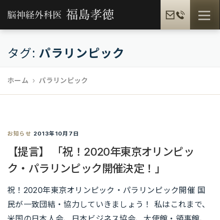
コ
メニュ
ン
テ
ン
タグ:
パラリンピック
福島孝徳とは
福島式手術
脳疾患一覧
ツ
へ
ホーム
パラリンピック
ス
患者様の声
メディア情報
福島孝徳BLOG
キ
ッ
プ
お知らせ
ギャラリー
2013年10月7日
提携病院
【提言】 「祝！2020年東京オリンピッ
ク・パラリンピック開催決定！」
祝！2020年東京オリンピック・パラリンピック開催 国
民が一致団結・協力していきましょう！ 私はこれまで、
米国の日本人会、日本ビジネス協会、大使館・領事館、