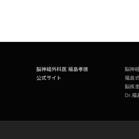
脳神経外科医 福島孝徳
脳神
公式サイト
福島
脳疾
Dr.