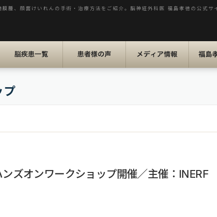
髄膜腫、顔面けいれんの手術・治療方法をご紹介。脳神経外科医 福島孝徳の公式サ
脳疾患一覧
患者様の声
メディア情報
福島孝
ップ
ハンズオンワークショップ開催／主催：INERF