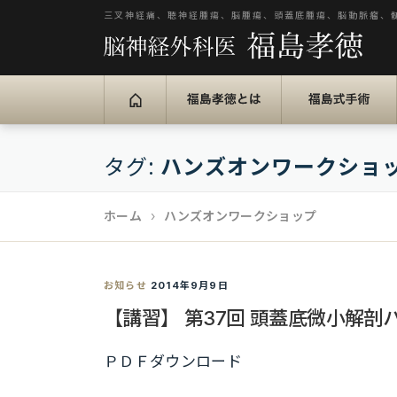
コ
三叉神経痛、聴神経腫瘍、脳腫瘍、頭蓋底腫瘍、脳動脈瘤、
ン
テ
ン
福島孝徳とは
福島式手術
ツ
へ
タグ:
ハンズオンワークショ
ス
キ
ホーム
ハンズオンワークショップ
ッ
プ
お知らせ
2014年9月9日
【講習】 第37回 頭蓋底微小解剖
ＰＤＦダウンロード