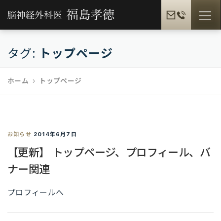
コ
メニュ
ン
テ
ン
タグ:
トップページ
福島孝徳とは
福島式手術
脳疾患一覧
ツ
へ
ホーム
トップページ
ス
患者様の声
メディア情報
福島孝徳BLOG
キ
ッ
プ
お知らせ
ギャラリー
2014年6月7日
提携病院
【更新】 トップページ、プロフィール、バ
ナー関連
プロフィールへ